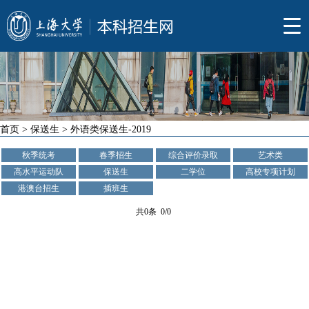
首页
>
保送生
>
外语类保送生-2019
秋季统考
春季招生
综合评价录取
艺术类
高水平运动队
保送生
二学位
高校专项计划
港澳台招生
插班生
共0条 0/0