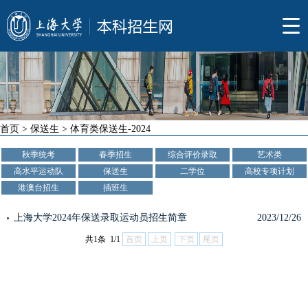
首页
>
保送生
>
体育类保送生-2024
秋季统考
春季招生
综合评价录取
艺术类
高水平运动队
保送生
二学位
高校专项计划
港澳台招生
插班生
上海大学2024年保送录取运动员招生简章
2023/12/26
共1条 1/1
首页
上页
下页
尾页