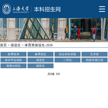
首页
>
保送生
>
体育类保送生-2026
秋季统考
春季招生
综合评价录取
艺术类
高水平运动队
保送生
二学位
高校专项计划
港澳台招生
插班生
共0条 0/0