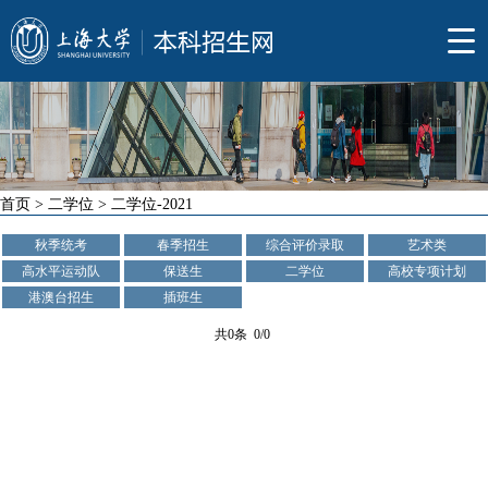
首页
>
二学位
>
二学位-2021
秋季统考
春季招生
综合评价录取
艺术类
高水平运动队
保送生
二学位
高校专项计划
港澳台招生
插班生
共0条 0/0