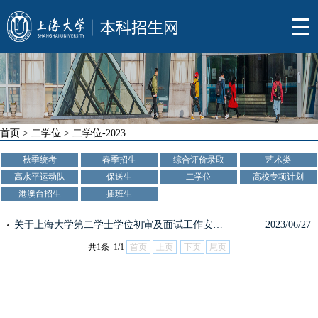
首页
>
二学位
>
二学位-2023
秋季统考
春季招生
综合评价录取
艺术类
高水平运动队
保送生
二学位
高校专项计划
港澳台招生
插班生
关于上海大学第二学士学位初审及面试工作安排的公告
2023/06/27
共1条 1/1
首页
上页
下页
尾页