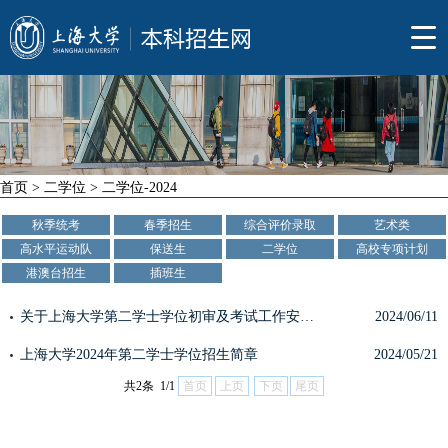
首页
>
二学位
>
二学位-2024
秋季统考
春季招生
综合评价录取
艺术类
高水平运动队
保送生
二学位
高校专项计划
港澳台招生
插班生
关于上海大学第二学士学位初审及考试工作安排的公告
2024/06/11
上海大学2024年第二学士学位招生简章
2024/05/21
共2条 1/1
首页
上页
下页
尾页