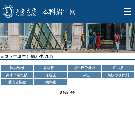
首页
>
插班生
>
插班生-2019
秋季统考
春季招生
综合评价录取
艺术类
高水平运动队
保送生
二学位
高校专项计划
港澳台招生
插班生
共0条 0/0