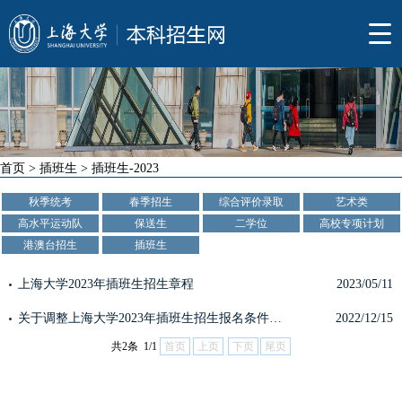
首页
>
插班生
>
插班生-2023
秋季统考
春季招生
综合评价录取
艺术类
高水平运动队
保送生
二学位
高校专项计划
港澳台招生
插班生
上海大学2023年插班生招生章程
2023/05/11
关于调整上海大学2023年插班生招生报名条件的预告
2022/12/15
共2条 1/1
首页
上页
下页
尾页