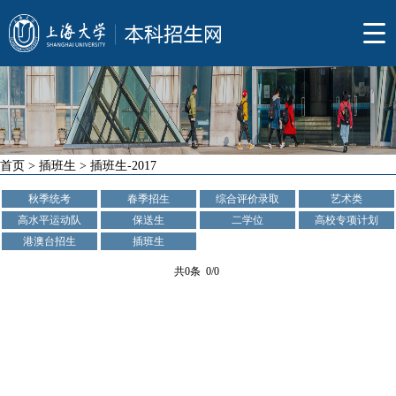
首页
>
插班生
>
插班生-2017
秋季统考
春季招生
综合评价录取
艺术类
高水平运动队
保送生
二学位
高校专项计划
港澳台招生
插班生
共0条 0/0