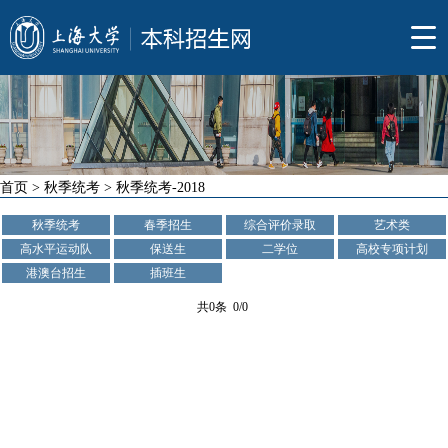
首页
>
秋季统考
>
秋季统考-2018
秋季统考
春季招生
综合评价录取
艺术类
高水平运动队
保送生
二学位
高校专项计划
港澳台招生
插班生
共0条 0/0