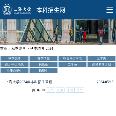
首页
>
秋季统考
>
秋季统考-2024
秋季统考
春季招生
综合评价录取
艺术类
高水平运动队
保送生
二学位
高校专项计划
港澳台招生
插班生
上海大学2024年本科招生章程
2024/05/13
共1条 1/1
首页
上页
下页
尾页