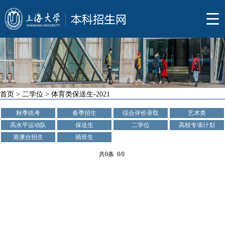
首页
>
二学位
>
体育类保送生-2021
秋季统考
春季招生
综合评价录取
艺术类
高水平运动队
保送生
二学位
高校专项计划
港澳台招生
插班生
共0条 0/0