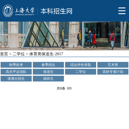
首页
>
二学位
>
体育类保送生-2017
秋季统考
春季招生
综合评价录取
艺术类
高水平运动队
保送生
二学位
高校专项计划
港澳台招生
插班生
共0条 0/0