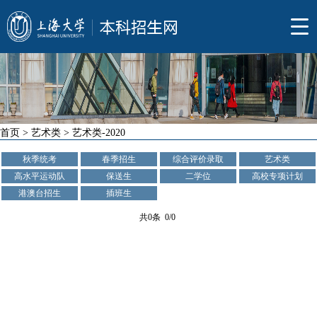
首页
>
艺术类
>
艺术类-2020
秋季统考
春季招生
综合评价录取
艺术类
高水平运动队
保送生
二学位
高校专项计划
港澳台招生
插班生
共0条 0/0