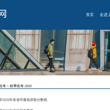
首页
走进
学
名
学
国
光
统考
>
秋季统考-2026
学2026年各省市最低录取分数线