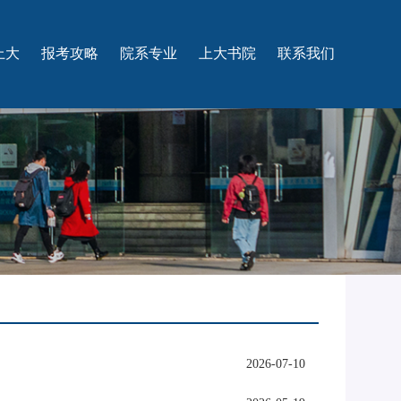
上大
报考攻略
院系专业
上大书院
联系我们
校概况
家纵览
科优势
际合作
影上大
咨询热线
2026-07-10