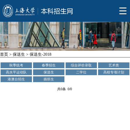
首页
>
保送生
>
保送生-2018
秋季统考
春季招生
综合评价录取
艺术类
高水平运动队
保送生
二学位
高校专项计划
港澳台招生
插班生
共0条 0/0