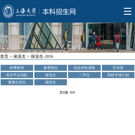
首页
>
保送生
>
保送生-2016
秋季统考
春季招生
综合评价录取
艺术类
高水平运动队
保送生
二学位
高校专项计划
港澳台招生
插班生
共0条 0/0