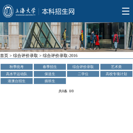
首页
>
综合评价录取
>
综合评价录取-2016
秋季统考
春季招生
综合评价录取
艺术类
高水平运动队
保送生
二学位
高校专项计划
港澳台招生
插班生
共0条 0/0