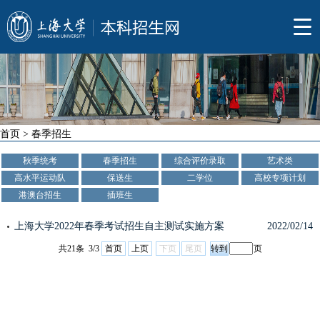
首页
>
春季招生
秋季统考
春季招生
综合评价录取
艺术类
高水平运动队
保送生
二学位
高校专项计划
港澳台招生
插班生
上海大学2022年春季考试招生自主测试实施方案
2022/02/14
共21条 3/3
首页
上页
下页
尾页
页