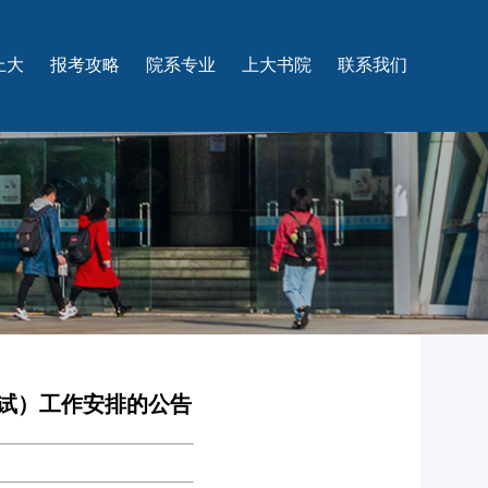
上大
报考攻略
院系专业
上大书院
联系我们
校概况
家纵览
科优势
际合作
影上大
咨询热线
考试）工作安排的公告