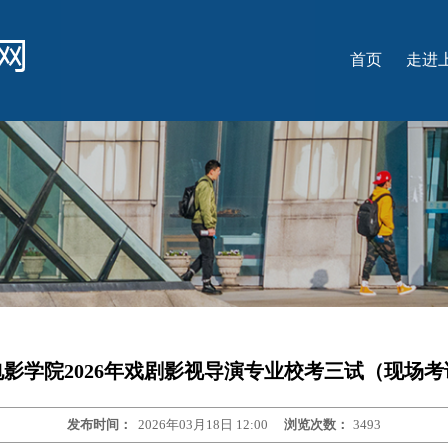
首页
走进
学
名
学
国
光
影学院2026年戏剧影视导演专业校考三试（现场
发布时间：
2026年03月18日 12:00
浏览次数：
3493