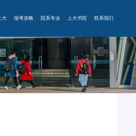
上大
报考攻略
院系专业
上大书院
联系我们
校概况
家纵览
科优势
际合作
影上大
咨询热线