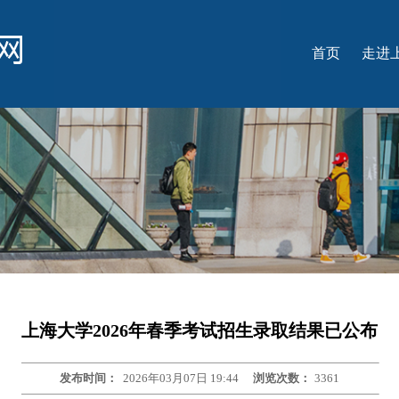
首页
走进
学
名
学
国
光
上海大学2026年春季考试招生录取结果已公布
发布时间：
2026年03月07日 19:44
浏览次数：
3361