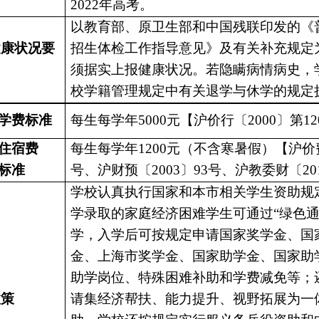
2022年高考。
以教育部、原卫生部和中国残联印发的《
健康状况要
招生体检工作指导意见》及有关补充规定
须据实上报健康状况。若隐瞒病情病史，
校学籍管理规定中有关退学与休学的规定
学费标准
每生每学年
5000元【沪价行〔2000〕第1
住宿费
每生每学年
1200元（不含寒暑假）【沪价费
标准
号、沪财预〔2003〕93号、沪教委财〔201
学校认真执行国家和本市相关学生资助规
学录取的家庭经济困难学生可通过
“绿色
学，入学后可按规定申请国家奖学金、国
金、上海市奖学金、国家助学金、国家助
助学岗位、特殊困难补助和学费减免等；
政策
请集经济帮扶、能力提升、视野拓展为一