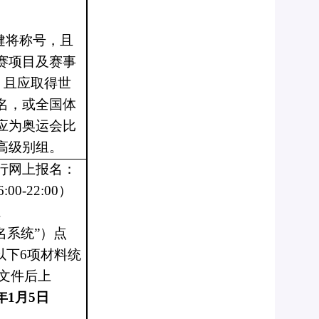
健将称号，且
赛项目及赛事
，且应取得世
名，或全国体
应为奥运会比
高级别组。
行网上报名：
6
:00-22:00
）
系
称“报名系统”）点
以下6项材料统
F文件后上
2年1月
5
日