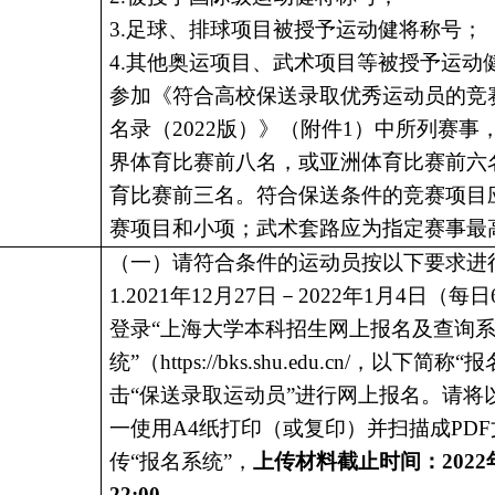
3
.足球、排球项目被授予运动健将称号；
4.其他奥运项目、武术项目等被授予运动
参加《符合高校保送录取优秀运动员的竞
名录（2022版）》（附件1）中所列赛事
界体育比赛前八名，或亚洲体育比赛前六
育比赛前三名。符合保送条件的竞赛项目
赛项目和小项；武术套路应为指定赛事最
（一）请符合条件的运动员按以下要求进
1.202
1
年
12
月
27
日－
2
022
年
1月
4
日（每日
登录
“上海大学本科招生网上报名及查询
统”（https://bks.shu.edu.cn/，以下简
击“保送录取运动员”进行网上报名。请将
一使用A4纸打印（或复印）并扫描成PD
传“报名系统”，
上传材料截止时间：
202
2
2:00
。