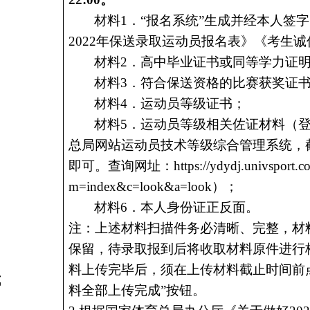
材料
1．“报名系统”生成并经本人签
2022年保送录取运动员报名表》《考生
材料
2
．高中毕业证书或同等学力证
材料
3
．符合保送资格的比赛获奖证
材料
4
．运动员等级证书；
材料
5
．运动员等级相关佐证材料（
总局网站运动员技术等级综合管理系统，
即可。查询网址：
https://ydydj.univsport.
m=index&c=look&a=look）；
材料6．本人身份证正反面。
注：上述材料扫描件务必清晰、完整，材
保留，待录取报到后将收取材料原件进行
料上传完毕后，须在上传材料截止时间前
式
料全部上传完成”按钮。