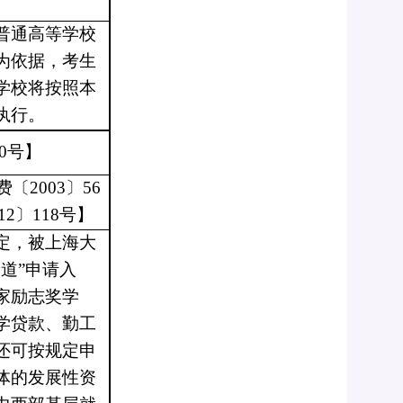
普通高等学校
为依据，考生
学校将按照本
执行。
20号】
〔2003〕56
2〕118号】
定，被上海大
通道”申请入
家励志奖学
学贷款、勤工
还可按规定申
体的发展性资