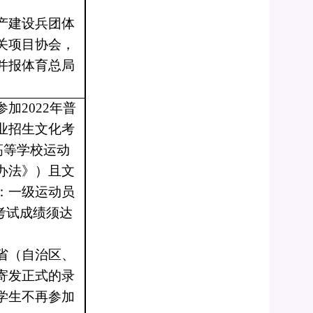
产建设兵团体
关项目协会，
并报体育总局
参加
2022年普
业招生文化考
通高等学校运动
办法》）且文
：一级运动员
考试成绩须达
省（自治区、
寄发正式的录
学生不再参加