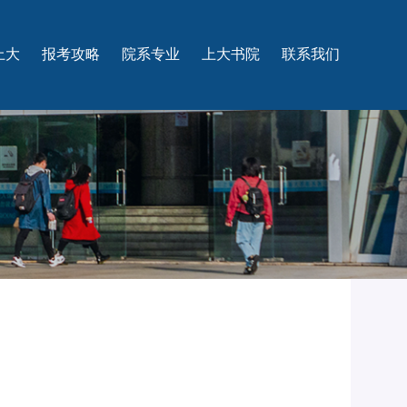
上大
报考攻略
院系专业
上大书院
联系我们
校概况
家纵览
科优势
际合作
影上大
咨询热线