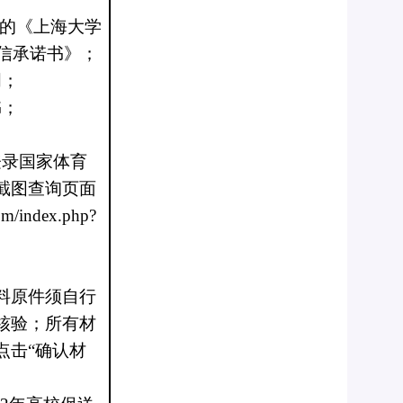
字的《上海大学
诚信承诺书》；
明；
书；
登录国家体育
截图查询页面
com/index.php?
料原件须自行
核验；所有材
点击“确认材