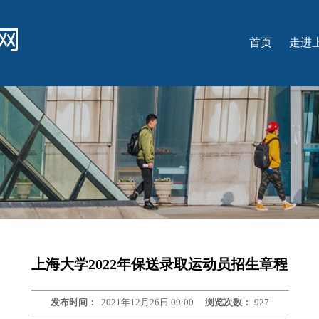
首页
走进
学
名
学
国
光
上海大学2022年保送录取运动员招生章程
发布时间：
2021年12月26日 09:00
浏览次数：
927